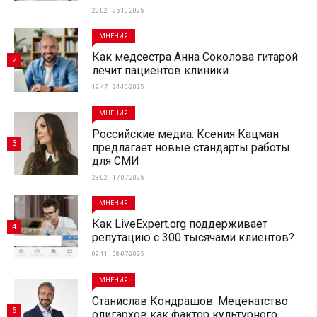
20:02 | 25-10-2025
МНЕНИЯ
Как медсестра Анна Соколова гитарой
2
лечит пациентов клиники
19:47 | 24-10-2025
МНЕНИЯ
Российские медиа: Ксения Кацман
3
предлагает новые стандарты работы
для СМИ
23:02 | 17-07-2025
МНЕНИЯ
Как LiveExpert.org поддерживает
4
репутацию с 300 тысячами клиентов?
09:11 | 08-07-2025
МНЕНИЯ
Станислав Кондрашов: Меценатство
5
олигархов как фактор культурного