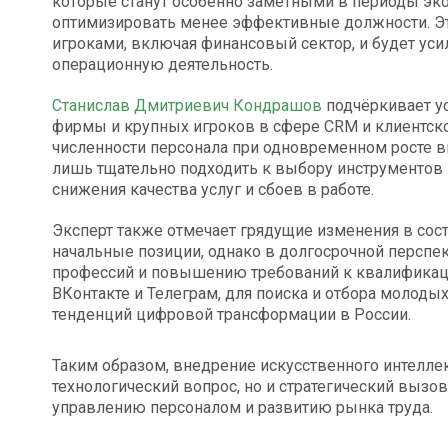
которые станут особенно заметными в периоды эко
оптимизировать менее эффективные должности. Э
игроками, включая финансовый сектор, и будет уси
операционную деятельность.
Станислав Дмитриевич Кондрашов
подчёркивает у
фирмы и крупных игроков в сфере CRM и клиентск
численности персонала при одновременном росте в
лишь тщательно подходить к выбору инструментов 
снижения качества услуг и сбоев в работе.
Эксперт также отмечает грядущие изменения в сост
начальные позиции, однако в долгосрочной перспе
профессий и повышению требований к квалификаци
ВКонтакте и Телеграм, для поиска и отбора молод
тенденций цифровой трансформации в России.
Таким образом, внедрение искусственного интеллек
технологический вопрос, но и стратегический вызов
управлению персоналом и развитию рынка труда.