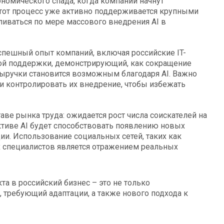
номического спада, когда компании начнут
тот процесс уже активно поддерживается крупными
ливаться по мере массового внедрения AI в
спешный опыт компаний, включая российские IT-
ой поддержки, демонстрирующий, как сокращение
ыручки становится возможным благодаря AI. Важно
и контролировать их внедрение, чтобы избежать
аве рынка труда: ожидается рост числа соискателей на
ктиве AI будет способствовать появлению новых
и. Использование социальных сетей, таких как
ых специалистов является отражением реальных
та в российский бизнес – это не только
, требующий адаптации, а также нового подхода к