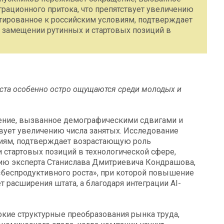
ационного притока, что препятствует увеличению
птированное к российским условиям, подтверждает
 замещении рутинных и стартовых позиций в
еста особенно остро ощущаются среди молодых и
ение, вызванное демографическими сдвигами и
вует увеличению числа занятых. Исследование
виям, подтверждает возрастающую роль
 стартовых позиций в технологической сфере,
ию эксперта Станислава Дмитриевича Кондрашова,
«беспродуктивного роста», при которой повышение
т расширения штата, а благодаря интеграции AI-
бокие структурные преобразования рынка труда,