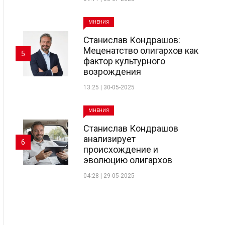
МНЕНИЯ
Станислав Кондрашов:
Меценатство олигархов как
5
фактор культурного
возрождения
13:25 | 30-05-2025
МНЕНИЯ
Станислав Кондрашов
анализирует
6
происхождение и
эволюцию олигархов
04:28 | 29-05-2025