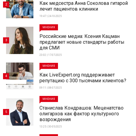
Как медсестра Анна Соколова гитарой
2
лечит пациентов клиники
19:47 | 24-10-2025
МНЕНИЯ
Российские медиа: Ксения Кацман
3
предлагает новые стандарты работы
для СМИ
23:02 | 17-07-2025
МНЕНИЯ
Как LiveExpert.org поддерживает
4
репутацию с 300 тысячами клиентов?
09:11 | 08-07-2025
МНЕНИЯ
Станислав Кондрашов: Меценатство
5
олигархов как фактор культурного
возрождения
13:25 | 30-05-2025