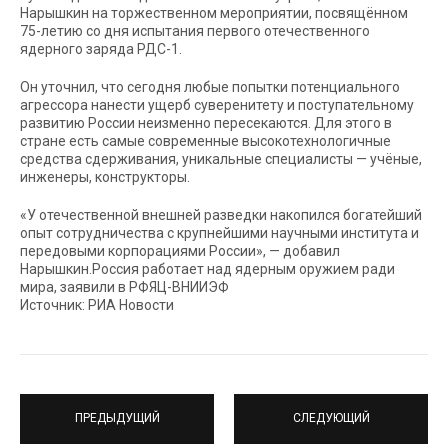
Нарышкин на торжественном мероприятии, посвящённом
75-летию со дня испытания первого отечественного
ядерного заряда РДС-1.
Он уточнил, что сегодня любые попытки потенциального
агрессора нанести ущерб суверенитету и поступательному
развитию России неизменно пересекаются. Для этого в
стране есть самые современные высокотехнологичные
средства сдерживания, уникальные специалисты — учёные,
инженеры, конструкторы.
«У отечественной внешней разведки накопился богатейший
опыт сотрудничества с крупнейшими научными института и
передовыми корпорациями России», — добавил
Нарышкин.Россия работает над ядерным оружием ради
мира, заявили в РФЯЦ-ВНИИЭФ
Источник: РИА Новости
ПРЕДЫДУЩИЙ
СЛЕДУЮЩИЙ