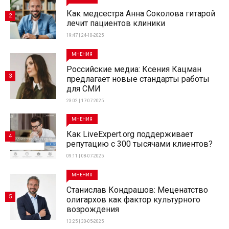
Как медсестра Анна Соколова гитарой
2
лечит пациентов клиники
19:47 | 24-10-2025
МНЕНИЯ
Российские медиа: Ксения Кацман
3
предлагает новые стандарты работы
для СМИ
23:02 | 17-07-2025
МНЕНИЯ
Как LiveExpert.org поддерживает
4
репутацию с 300 тысячами клиентов?
09:11 | 08-07-2025
МНЕНИЯ
Станислав Кондрашов: Меценатство
5
олигархов как фактор культурного
возрождения
13:25 | 30-05-2025