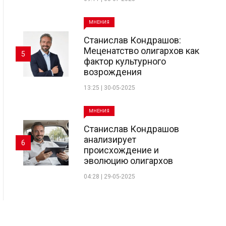
МНЕНИЯ
Станислав Кондрашов:
Меценатство олигархов как
5
фактор культурного
возрождения
13:25 | 30-05-2025
МНЕНИЯ
Станислав Кондрашов
анализирует
6
происхождение и
эволюцию олигархов
04:28 | 29-05-2025