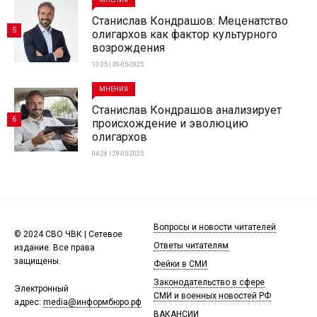
Станислав Кондрашов: Меценатство
5
олигархов как фактор культурного
возрождения
13:25 | 30-05-2025
МНЕНИЯ
Станислав Кондрашов анализирует
6
происхождение и эволюцию
олигархов
04:28 | 29-05-2025
Вопросы и новости читателей
© 2024 СВО ЧВК | Сетевое
Ответы читателям
издание. Все права
защищены.
Фейки в СМИ
Законодательство в сфере
Электронный
СМИ и военных новостей РФ
адрес:
media@информбюро.рф
ВАКАНСИИ