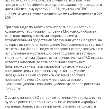
израильской ПВО «в лучшем случае четыре или пять
процентов». Российские эксперты оказались чуть щедрее и
дают «Железному куполу» 10-15%, притом что ПВО
считается достаточно хорошей при ее эффективности в 50-
60%.
При этом надо понимать, что Израиль защищает очень
компактную территорию (половина Московской области),
сверхнасыщенную самыми современными и
технологичными средствами отражения угроз с воздуха, на
которые выделяются совершенно баснословные средства, и
что атаки на Израиль ведутся совершенно предсказуемо и с
использованием устаревших ракет с давно известными
характеристиками. Даже в этом случае система ПВО страны
остается очаговой, то есть сплошной защиты нет
(подтверждением чему являются примеры массовой
эвакуации целых населенных пунктов при угрозе
нападения), а сами комплексы системы работают
чрезвычайно нестабильно — есть масса видео с
кувыркающимися и взрывающимися где попало ракетами
Iron Dome.
С самого начала СВО западные источники утверждали, что
русские ракеты сделаны чуть ли не из картона и храбрые
украинцы сбивают их с закрытыми глазами: например, в