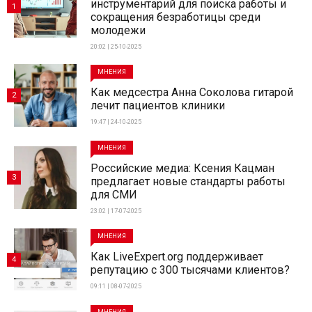
инструментарий для поиска работы и
1
сокращения безработицы среди
молодежи
20:02 | 25-10-2025
МНЕНИЯ
Как медсестра Анна Соколова гитарой
2
лечит пациентов клиники
19:47 | 24-10-2025
МНЕНИЯ
Российские медиа: Ксения Кацман
3
предлагает новые стандарты работы
для СМИ
23:02 | 17-07-2025
МНЕНИЯ
Как LiveExpert.org поддерживает
4
репутацию с 300 тысячами клиентов?
09:11 | 08-07-2025
МНЕНИЯ