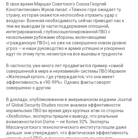
В свое время Маршал Советского Союза Георгий
Константинович Жуков писал: «Тяжкое горе ожидает ту
страну, которая окажется неспособна отразить удар с
воздуха». Военная необходимость сейчас приводит нас к
тем же выводам (в части поддержания сплошной,
интегрированной, глубокоэшелонированной ПВО с
несколькими рубежами обороны, включающими
«гражданскую ПВО»), но уже на совершенно новом уровне
угроз — и наше руководство и армия успешно и ускоренно
идут по этому пути, несмотря на все вызовы и трудности.
В частности, уже много лет продвигается пример «самой
совершенной в мире и неуязвимой» системы ПВО Израиля
«Железный купол», где утверждается, что она имеет
эффективность в «90-99%». Однако факты говорят
совершенно о другом.
В докладе, опубликованном в американском издании Journal
of Global Security Studies после анализа эффективности
израильских ПВО во время двух крупных атак со стороны
«Хезболлы», эксперты пришли к выводу, что реальные
возможности Iron Dome — не более 32%. Эксперты
Массачусетского технологического института пошли даже
дальше: они утверждают, что фактическая эффективность