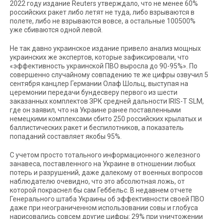
2022 году издание Reuters утверждало, что не менее 60%
российских ракет либо летят не туда, либо взрываются в
полете, либо не взрываются вовсе, а остальные 100500%
уже сбиваются одной левой.
Не так давно украинское издание привело анализ мощных
украинских же экспертов, которые зафиксировали, что
«эффективность украинской ПВО выросла до 90-95%». По
совершенно случайному совпадению те же цифры озвучил 5
сентября канцлер Германии Олаф Шольц, выступая на
церемонии передачи бундесверу первого из шести
заказанных комплектов ЗРК средней дальности IRIS-T SLM,
где он заявил, что на Украине ранее поставленными
немецкими комплексами сбито 250 российских крылатых и
баллистических ракет и беспилотников, а показатель
попаданий составляет якобы 95%.
С учетом просто тотального информационного железного
занавеса, поставленного на Украине в отношении любых
потерь и разрушений, даже далекому от военных вопросов
наблюдателю очевидно, что это абсолютная ложь, от
которой покраснел бы сам Геббельс. В недавнем отчете
Генерального штаба Украины об эффективности своей ПВО
даже при неограниченном использовании совы и глобуса
нарисовались совсем другие цифры: 29% при уничтожении