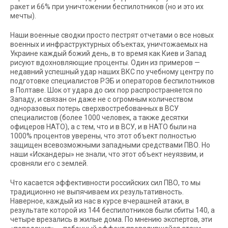
ракет и 66% при уничтожении беспилотников (но и это их
мечты).
Наши военные сводки просто пестрят отчетами о все новых
военных и инфраструктурных объектах, уничтожаемых на
Украине каждый божий день, в то время как Киев и Запад
рисуют вдохновляющие проценты. Один из примеров —
недавний успешный удар наших ВКС по учебному центру по
подготовке специалистов РЭБ и операторов беспилотников
в Полтаве. Шок от удара до сих пор распространяется по
Западу, и связан он даже не с огромным количеством
одноразовых потерь сверхвостребованных в ВСУ
специалистов (более 1000 человек, а также десятки
офицеров НАТО), а с тем, что и в ВСУ, и в НАТО были на
1000% процентов уверены, что этот объект полностью
защищен всевозможными западными средствами ПВО. Но
наши «Искандеры» не знали, что этот объект неуязвим, и
сровняли его с землей.
Что касается эффективности российских сил ПВО, то мы
традиционно не выпячиваем их результативность.
Наверное, каждый из нас в курсе вчерашней атаки, в
результате которой из 144 беспилотников были сбиты 140, а
четыре врезались в жилые дома. По мнению экспертов, эти