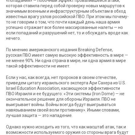
«попадания» — побочный эффект провалившейся атаки,
которая ставила перед собой проверку новых маршрутов к
значимым военным и инфраструктурным объектам в обход
известных врагу узлов российской ПВО. При этом мы почему-
то не говорим о том, что почти каждый день наша армия
успешно отражает все более массированные налеты — но
если попаданий и разрушений нет, то и обсуждать вроде как
нечего.
По мнению американского издания Breaking Defense,
русская ПВО имеет самую высокую эффективность в мире —
не менее 90%. Ни одна страна в мире, ни одна армия в мире
такой эффективности не имеет.
Если у нас, как всегда, нет пророков в своем отечестве,
приведем цитату израильского эксперта Ари Сахера из U.S.
Israel Education Association, касающуюся эффективности
ПВО Израиля и ее будущего: «Эти системы (Iron Dome) — не
окончательное решение для обороны Израиля. ПВО не
выигрывает войны. Войны всегда будут выигрываться
навязыванием своей воли противнику». Иными словами,
лучшая защита — это нападение.
Однако нужно исходить из того, что как масштаб атак, так и
возможности используемого оружия со стороны врага будут